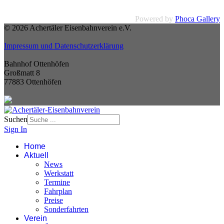
Powered by
Phoca Gallery
© 2026 Achertäler Eisenbahnverein e.V.
Impressum und Datenschutzerklärung
Bahnhof Ottenhöfen
Großmatt 8
77883 Ottenhöfen
Suchen
Sign In
Home
Aktuell
News
Werkstatt
Termine
Fahrplan
Preise
Sonderfahrten
Verein