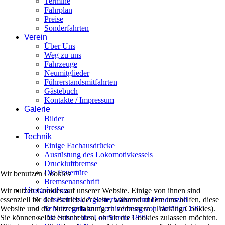
Termine
Fahrplan
Preise
Sonderfahrten
Verein
Über Uns
Weg zu uns
Fahrzeuge
Neumitglieder
Führerstandsmitfahrten
Gästebuch
Kontakte / Impressum
Galerie
Bilder
Presse
Technik
Einige Fachausdrücke
Ausrüstung des Lokomotivkessels
Druckluftbremse
Die Feuertüre
Wir benutzen Cookies
Bremsenanschrift
Literarisches
Wir nutzen Cookies auf unserer Website. Einige von ihnen sind
Gäseschlissl, Aglasterhausen und Daudenzell
essenziell für den Betrieb der Seite, während andere uns helfen, diese
Schutzregeln zur Verhinderung von Unfällen 1965
Website und die Nutzererfahrung zu verbessern (Tracking Cookies).
Die Schule des Lokführers 1899
Sie können selbst entscheiden, ob Sie die Cookies zulassen möchten.