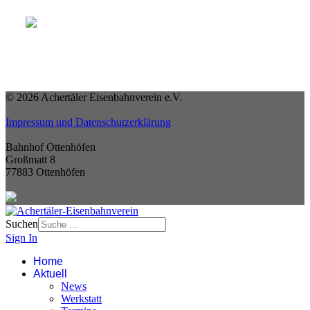
© 2026 Achertäler Eisenbahnverein e.V.
Impressum und Datenschutzerklärung
Bahnhof Ottenhöfen
Großmatt 8
77883 Ottenhöfen
Suchen
Sign In
Home
Aktuell
News
Werkstatt