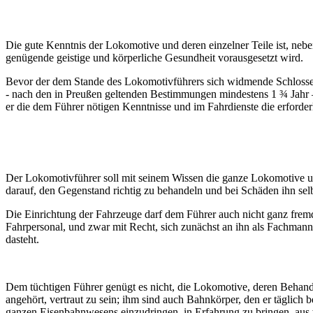
Die gute Kenntnis der Lokomotive und deren einzelner Teile ist, neb
genügende geistige und körperliche Gesundheit vorausgesetzt wird.
Bevor der dem Stande des Lokomotivführers sich widmende Schlosser
- nach den in Preußen geltenden Bestimmungen mindestens 1 ¾ Jahr –
er die dem Führer nötigen Kenntnisse und im Fahrdienste die erford
Der Lokomotivführer soll mit seinem Wissen die ganze Lokomotive umf
darauf, den Gegenstand richtig zu behandeln und bei Schäden ihn sel
Die Einrichtung der Fahrzeuge darf dem Führer auch nicht ganz fremd
Fahrpersonal, und zwar mit Recht, sich zunächst an ihn als Fachman
dasteht.
Dem tüchtigen Führer genügt es nicht, die Lokomotive, deren Behand
angehört, vertraut zu sein; ihm sind auch Bahnkörper, den er täglich 
ganzen Eisenbahnwesens einzudringen, in Erfahrung zu bringen, aus w