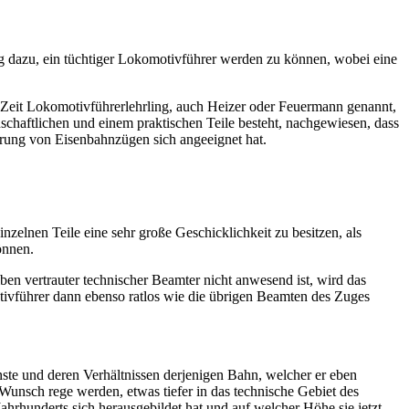
ng dazu, ein tüchtiger Lokomotivführer werden zu können, wobei eine
 Zeit Lokomotivführerlehrling, auch Heizer oder Feuermann genannt,
haftlichen und einem praktischen Teile besteht, nachgewiesen, dass
erung von Eisenbahnzügen sich angeeignet hat.
zelnen Teile eine sehr große Geschicklichkeit zu besitzen, als
önnen.
en vertrauter technischer Beamter nicht anwesend ist, wird das
ivführer dann ebenso ratlos wie die übrigen Beamten des Zuges
te und deren Verhältnissen derjenigen Bahn, welcher er eben
 Wunsch rege werden, etwas tiefer in das technische Gebiet des
rhunderts sich herausgebildet hat und auf welcher Höhe sie jetzt