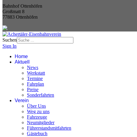
Bahnhof Ottenhöfen
Großmatt 8
77883 Ottenhöfen
Suchen
Sign In
Home
Aktuell
News
Werkstatt
Termine
Fahrplan
Preise
Sonderfahrten
Verein
Über Uns
Weg zu uns
Fahrzeuge
Neumitglieder
Führerstandsmitfahrten
Gästebuch