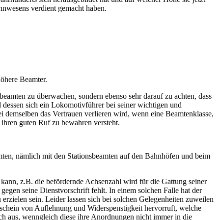
ahnwesens verdient gemacht haben.
höhere Beamter.
ivbeamten zu überwachen, sondern ebenso sehr darauf zu achten, dass
 dessen sich ein Lokomotivführer bei seiner wichtigen und
ei demselben das Vertrauen verlieren wird, wenn eine Beamtenklasse,
t ihren guten Ruf zu bewahren versteht.
eamten, nämlich mit den Stationsbeamten auf den Bahnhöfen und beim
kann, z.B. die befördernde Achsenzahl wird für die Gattung seiner
gen seine Dienstvorschrift fehlt. In einem solchen Falle hat der
erzielen sein. Leider lassen sich bei solchen Gelegenheiten zuweilen
 Anschein von Auflehnung und Widerspenstigkeit hervorruft, welche
ch aus, wenngleich diese ihre Anordnungen nicht immer in die