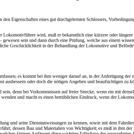
en den Eigenschaften eines gut durchgelernten Schlossers, Vorbedingu
 Lokomotivführer wird, muß er bekanntlich eine kürzere oder längere
 gewesen sein und dann durch eine Prüfung, welche aus einem wissensc
erliche Geschicklichkeit in der Behandlung der Lokomotive und Beförd
assen; es kommt bei ihm weniger darauf an, in der Anfertigung der ein
bst ausbessern oder doch die nötigen Angeben und beaufsichtigen zu k
 sein, denn bei Vorkommnissen auf freier Strecke, wenn ein mit denselb
n wenden und macht es einen betrüblichen Eindruck, wenn der Lokomot
lung und seine Dienstanweisungen zu kennen, sowie mit dem Fahrdiens
befährt, dessen Bau und Materialien von Wichtigkeit; es muß in ihm der
elchen kleinen Anfängen diese wichtige Erfindung des neunzehnten Jah