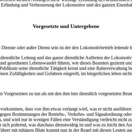
ie Erfindung und Verbesserung der Lokomotive und des ganzen Eisenb
Vorgesetzte und Untergebene
ienste oder außer Dienst sein ist der den Lokomotivbetrieb leitende 
e dienstliche Leitung und das ganze dienstliche Auftreten der Lokomot
n und geordneten Lebenswandel führen, wie dieses Beamten geziemt und
Publikum seine dienstliche Tätigkeit kennt und eine Bahnverwaltung b
inen Zufälligkeiten und Gefahren eingreift, im bürgerlichen leben nich
n Vorgesetzten zu tun als mit den ihm hier dienstlich vorgesetzten B
 vorkommen, dass von ihm etwas verlangt wird, was er nicht ausführen 
gegen Bestimmungen der Betriebs-, Verkehrs- und Signalordnung oder ge
nd wird nur in wenigen Fällen eine Verständigung vielleicht nicht zu 
ren sich polternd, was durchaus dienstwidrig ist und was zu leicht den
Führer mit ruhigem Blute kommt nun in der Regel mit diesen Leuten au