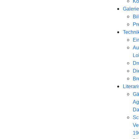
Ko
Galerie
Bi
Pr
Techni
Ei
Au
Lo
Dr
Di
Br
Literar
Gä
Ag
Da
Sc
Ve
19