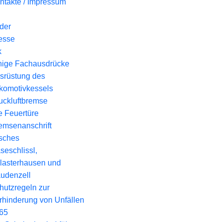
ntakte / Impressum
lder
esse
k
nige Fachausdrücke
srüstung des
komotivkessels
uckluftbremse
e Feuertüre
emsenanschrift
isches
seschlissl,
lasterhausen und
udenzell
hutzregeln zur
rhinderung von Unfällen
65