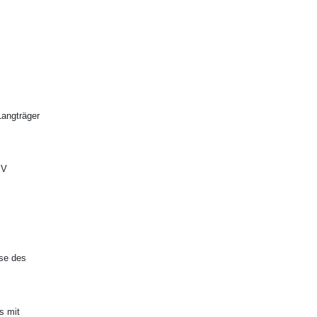
Langträger
IV
mse des
s mit