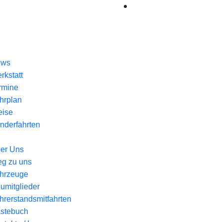
ews
rkstatt
rmine
hrplan
eise
nderfahrten
er Uns
g zu uns
hrzeuge
umitglieder
hrerstandsmitfahrten
stebuch