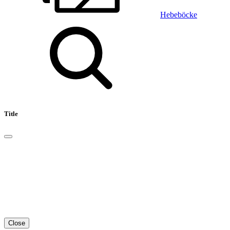
Hebeböcke
Title
Close