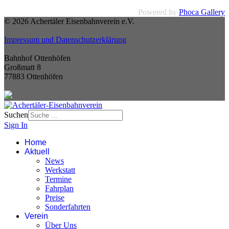
Powered by
Phoca Gallery
© 2026 Achertäler Eisenbahnverein e.V.
Impressum und Datenschutzerklärung
Bahnhof Ottenhöfen
Großmatt 8
77883 Ottenhöfen
Suchen
Sign In
Home
Aktuell
News
Werkstatt
Termine
Fahrplan
Preise
Sonderfahrten
Verein
Über Uns