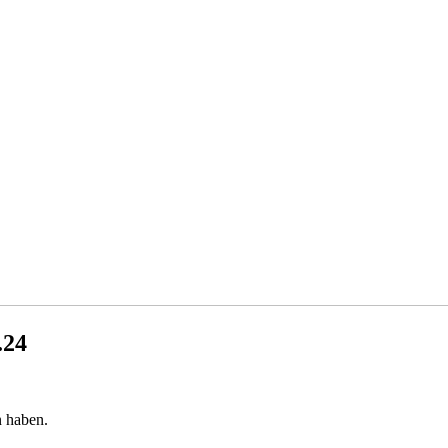
.24
n haben.